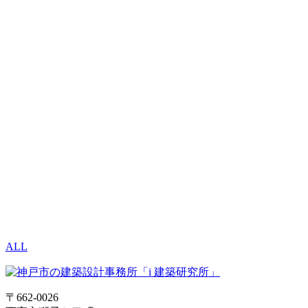
ALL
〒662-0026